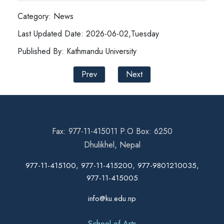
Category: News
Last Updated Date: 2026-06-02,Tuesday
Published By: Kathmandu University
Prev
Next
Fax: 977-11-415011 P.O Box: 6250
Dhulikhel, Nepal
977-11-415100, 977-11-415200, 977-9801210035,
977-11-415005
info@ku.edu.np
School of Arts