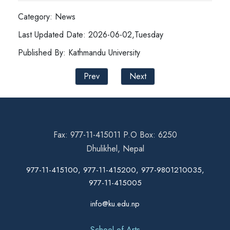
Category: News
Last Updated Date: 2026-06-02,Tuesday
Published By: Kathmandu University
Prev
Next
Fax: 977-11-415011 P.O Box: 6250
Dhulikhel, Nepal
977-11-415100, 977-11-415200, 977-9801210035,
977-11-415005
info@ku.edu.np
School of Arts